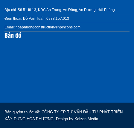
Địa chỉ:
Số 51 tổ 13, KDC An Trang, An Đồng, An Dương, Hải Phòng
Điện thoại:
Đỗ Văn Tuấn: 0988.157.013
Email:
hoaphuongconstruction@hpincons.com
Bản đồ
Bản quyền thuộc về: CÔNG TY CP TƯ VẤN ĐẦU TƯ PHÁT TRIỂN
XÂY DỰNG HOA PHƯỢNG. Design by
Kalzen Media.