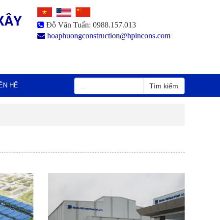
XÂY
Đỗ Văn Tuấn: 0988.157.013
hoaphuongconstruction@hpincons.com
IÊN HỆ
Tìm kiếm