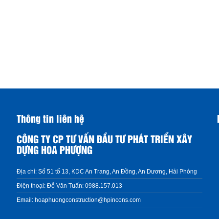
Thông tin liên hệ
CÔNG TY CP TƯ VẤN ĐẦU TƯ PHÁT TRIỂN XÂY
DỰNG HOA PHƯỢNG
Địa chỉ:
Số 51 tổ 13, KDC An Trang, An Đồng, An Dương, Hải Phòng
Điện thoại:
Đỗ Văn Tuấn: 0988.157.013
Email:
hoaphuongconstruction@hpincons.com