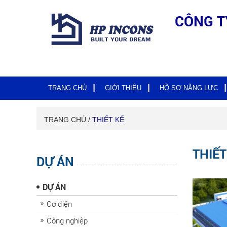
CÔNG T
TRANG CHỦ
GIỚI THIỆU
HỒ SƠ NĂNG LỰC
TRANG CHỦ /
THIẾT KẾ
THIẾT
DỰ ÁN
DỰ ÁN
Cơ điện
Công nghiệp