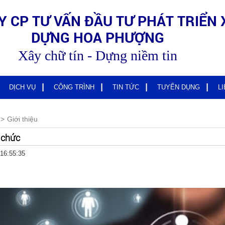
Y CP TƯ VẤN ĐẦU TƯ PHÁT TRIỂN 
DỰNG HOA PHƯỢNG
Xây chữ tín - Dựng niềm tin
DỊCH VỤ
CÔNG TRÌNH
TIN TỨC
TUYỂN DỤNG
L
Giới thiệu
 chức
16:55:35