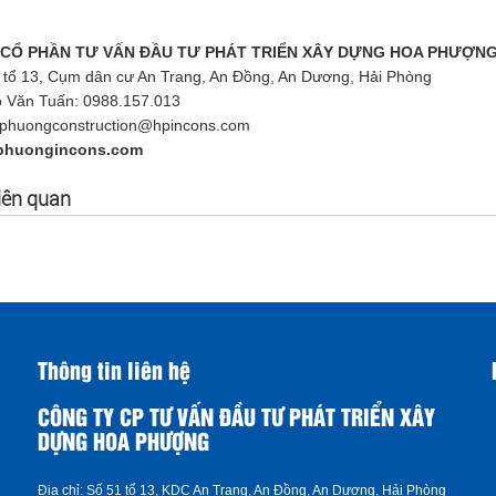
 CỔ PHẦN TƯ VẤN ĐẦU TƯ PHÁT TRIỂN XÂY DỰNG HOA PHƯỢN
 tổ 13, Cụm dân cư An Trang, An Đồng, An Dương, Hải Phòng
 Văn Tuấn: 0988.157.013
aphuongconstruction@hpincons.com
phuongincons.com
liên quan
Thông tin liên hệ
CÔNG TY CP TƯ VẤN ĐẦU TƯ PHÁT TRIỂN XÂY
DỰNG HOA PHƯỢNG
Địa chỉ:
Số 51 tổ 13, KDC An Trang, An Đồng, An Dương, Hải Phòng