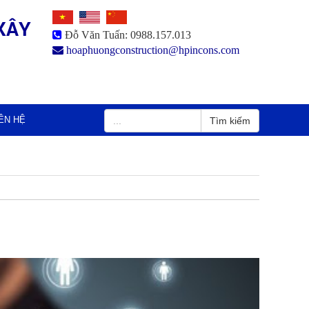
XÂY
Đỗ Văn Tuấn: 0988.157.013
hoaphuongconstruction@hpincons.com
IÊN HỆ
Tìm kiếm