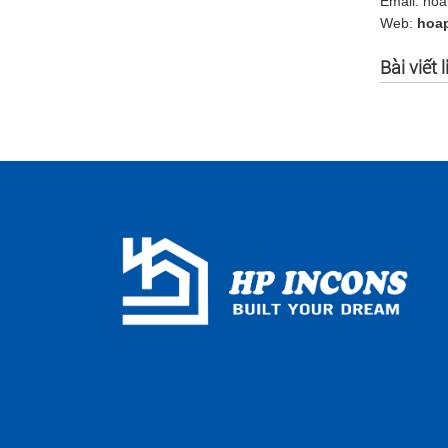
Email: ho
Web:
hoa
Bài viết 