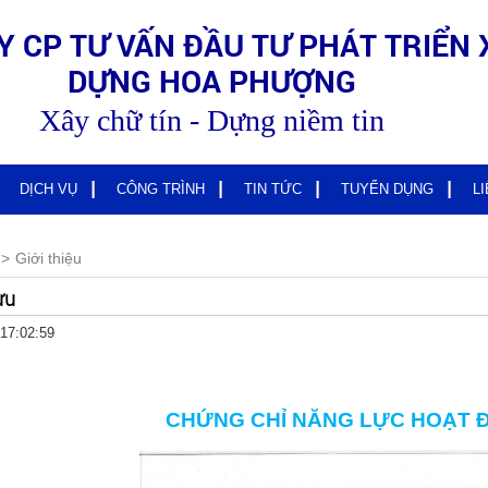
Y CP TƯ VẤN ĐẦU TƯ PHÁT TRIỂN 
DỰNG HOA PHƯỢNG
Xây chữ tín - Dựng niềm tin
DỊCH VỤ
CÔNG TRÌNH
TIN TỨC
TUYỂN DỤNG
L
Giới thiệu
ựu
17:02:59
CHỨNG CHỈ NĂNG LỰC HOẠT 