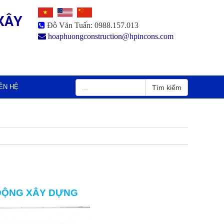
XÂY
Đỗ Văn Tuấn: 0988.157.013
hoaphuongconstruction@hpincons.com
IÊN HỆ
Tìm kiếm
ĐỘNG XÂY DỰNG