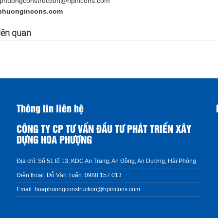
aphuongconstruction@hpincons.com
phuongincons.com
liên quan
Thông tin liên hệ
CÔNG TY CP TƯ VẤN ĐẦU TƯ PHÁT TRIỂN XÂY
DỰNG HOA PHƯỢNG
Địa chỉ:
Số 51 tổ 13, KDC An Trang, An Đồng, An Dương, Hải Phòng
Điện thoại:
Đỗ Văn Tuấn: 0988.157.013
Email:
hoaphuongconstruction@hpincons.com