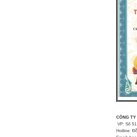
CÔNG TY
VP: Số 51
Hotline:
Đỗ