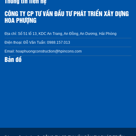
Thông tin liên hệ
CÔNG TY CP TƯ VẤN ĐẦU TƯ PHÁT TRIỂN XÂY DỰNG
HOA PHƯỢNG
Địa chỉ:
Số 51 tổ 13, KDC An Trang, An Đồng, An Dương, Hải Phòng
Điện thoại:
Đỗ Văn Tuấn: 0988.157.013
Email:
hoaphuongconstruction@hpincons.com
Bản đồ