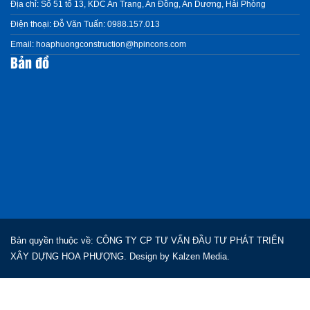
Địa chỉ:
Số 51 tổ 13, KDC An Trang, An Đồng, An Dương, Hải Phòng
Điện thoại:
Đỗ Văn Tuấn: 0988.157.013
Email:
hoaphuongconstruction@hpincons.com
Bản đồ
Bản quyền thuộc về: CÔNG TY CP TƯ VẤN ĐẦU TƯ PHÁT TRIỂN
XÂY DỰNG HOA PHƯỢNG. Design by
Kalzen Media.