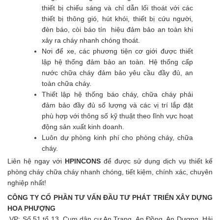
thiết bị chiếu sáng và chỉ dẫn lối thoát với các
thiết bị thông gió, hút khói, thiết bị cứu người,
đèn báo, còi báo tín hiệu đảm bảo an toàn khi
xảy ra cháy nhanh chóng thoát.
Nơi để xe, các phương tiện cơ giới được thiết
lập hệ thống đảm bảo an toàn. Hệ thống cấp
nước chữa cháy đảm bảo yêu cầu đầy đủ, an
toàn chữa cháy.
Thiết lập hệ thống báo cháy, chữa cháy phải
đảm bảo đầy đủ số lượng và các vị trí lắp đặt
phù hợp với thông số kỹ thuật theo lĩnh vực hoạt
động sản xuất kinh doanh.
Luôn dự phòng kinh phí cho phòng cháy, chữa
cháy.
Liên hệ ngay với
HPINCONS
để được sử dụng dịch vụ thiết kế
phòng cháy chữa cháy nhanh chóng, tiết kiệm, chính xác, chuyên
nghiệp nhất!
CÔNG TY CỔ PHẦN TƯ VẤN ĐẦU TƯ PHÁT TRIỂN XÂY DỰNG
HOA PHƯỢNG
VP: Số 51 tổ 13, Cụm dân cư An Trang, An Đồng, An Dương, Hải