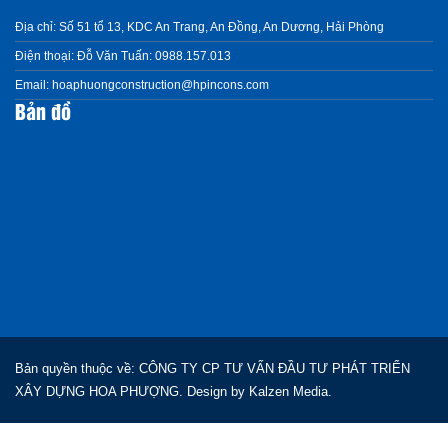
Địa chỉ:
Số 51 tổ 13, KDC An Trang, An Đồng, An Dương, Hải Phòng
Điện thoại:
Đỗ Văn Tuấn: 0988.157.013
Email:
hoaphuongconstruction@hpincons.com
Bản đồ
Bản quyền thuộc về: CÔNG TY CP TƯ VẤN ĐẦU TƯ PHÁT TRIỂN
XÂY DỰNG HOA PHƯỢNG. Design by
Kalzen Media.