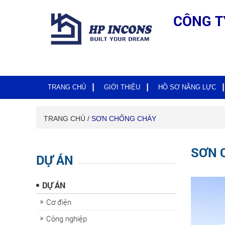
CÔNG T
TRANG CHỦ
GIỚI THIỆU
HỒ SƠ NĂNG LỰC
TRANG CHỦ /
SƠN CHỐNG CHÁY
SƠN 
DỰ ÁN
DỰ ÁN
Cơ điện
Công nghiệp