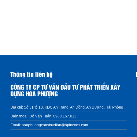
Thông tin liên hệ
CÔNG TY CP TƯ VẤN ĐẦU TƯ PHÁT TRIỂN XÂY
DỰNG HOA PHƯỢNG
Địa chỉ:
Số 51 tổ 13, KDC An Trang, An Đồng, An Dương, Hải Phòng
Điện thoại:
Đỗ Văn Tuấn: 0988.157.013
Email:
hoaphuongconstruction@hpincons.com