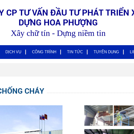
Y CP TƯ VẤN ĐẦU TƯ PHÁT TRIỂN 
DỰNG HOA PHƯỢNG
Xây chữ tín - Dựng niềm tin
DỊCH VỤ
CÔNG TRÌNH
TIN TỨC
TUYỂN DỤNG
L
CHỐNG CHÁY