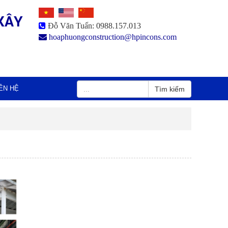
XÂY
Đỗ Văn Tuấn: 0988.157.013
hoaphuongconstruction@hpincons.com
IÊN HỆ
Tìm kiếm