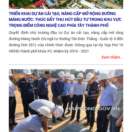
TRIỂN KHAI DỰ ÁN CẢI TẠO, NÂNG CẤP MỞ RỘNG ĐƯỜNG
MÁNG NƯỚC: THÚC ĐẨY THU HÚT ĐẦU TƯ TRONG KHU VỰC
TRỌNG ĐIỂM CÔNG NGHỆ CAO PHÍA TÂY THÀNH PHỐ
Quyết định chủ trương đầu tư Dự án cải tạo, nâng cấp mở rộng
đường Máng Nước (từ ngã tư đường Tôn Đức Thắng - Quốc lộ 5 đến
đường tỉnh 351) vừa chính thức được thông qua tại Kỳ họp thứ 16
HĐND thành phố khóa XV, nhiệm kỳ 2016 - 2021.
Xem thêm...