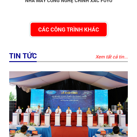
NHÀ MÁY CÔNG NGHỆ CHÍNH XÁC FUYU
CÁC CÔNG TRÌNH KHÁC
TIN TỨC
Xem tất cả tin...