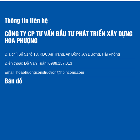
Thông tin liên hệ
CÔNG TY CP TƯ VẤN ĐẦU TƯ PHÁT TRIỂN XÂY DỰNG
HOA PHƯỢNG
Địa chỉ:
Số 51 tổ 13, KDC An Trang, An Đồng, An Dương, Hải Phòng
Điện thoại:
Đỗ Văn Tuấn: 0988.157.013
Email:
hoaphuongconstruction@hpincons.com
Bản đồ