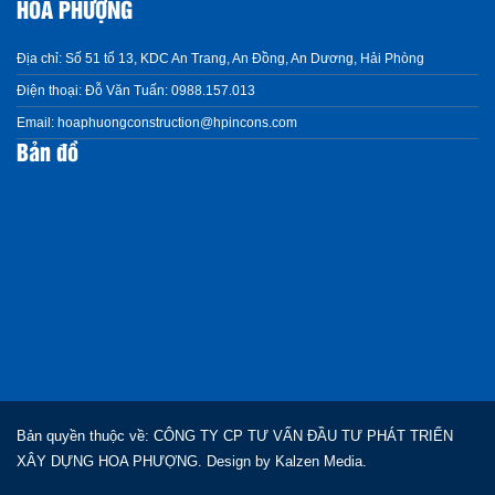
HOA PHƯỢNG
Địa chỉ:
Số 51 tổ 13, KDC An Trang, An Đồng, An Dương, Hải Phòng
Điện thoại:
Đỗ Văn Tuấn: 0988.157.013
Email:
hoaphuongconstruction@hpincons.com
Bản đồ
Bản quyền thuộc về: CÔNG TY CP TƯ VẤN ĐẦU TƯ PHÁT TRIỂN
XÂY DỰNG HOA PHƯỢNG. Design by
Kalzen Media.